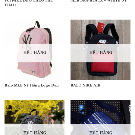
TÚI NIKE ĐEO CHÉO THỂ
MLB BAG BLACK – WHITE NY
THAO
HẾT HÀNG
HẾT HÀNG
Balo MLB NY Hồng Logo Đen
BALO NIKE AIR
HẾT HÀNG
HẾT HÀNG