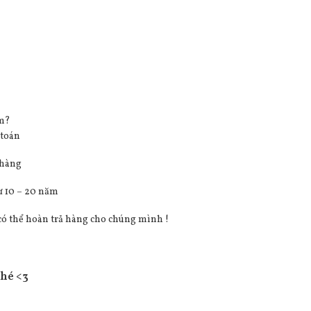
âm?
 toán
 hàng
ừ 10 – 20 năm
có thể hoàn trả hàng cho chúng mình !
nhé <3