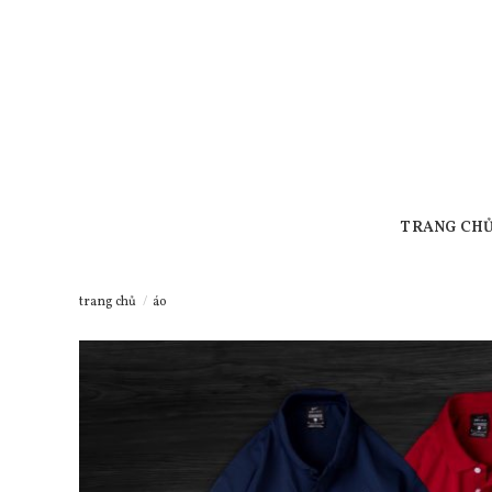
Skip
to
content
TRANG CH
trang chủ
/
áo