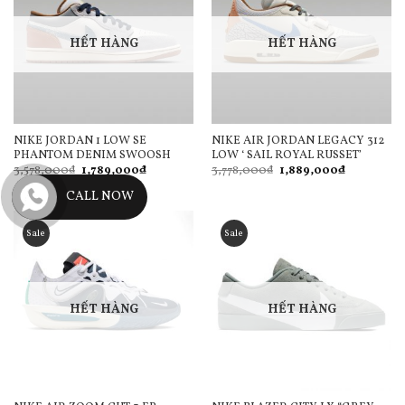
HẾT HÀNG
HẾT HÀNG
NIKE JORDAN 1 LOW SE
NIKE AIR JORDAN LEGACY 312
PHANTOM DENIM SWOOSH
LOW ‘ SAIL ROYAL RUSSET’
Giá
Giá
Giá
Giá
3,578,000
₫
1,789,000
₫
3,778,000
₫
1,889,000
₫
gốc
hiện
gốc
hiện
là:
tại
là:
tại
CALL NOW
3,578,000₫.
là:
3,778,000₫.
là:
1,789,000₫.
1,889,000₫
Sale
Sale
HẾT HÀNG
HẾT HÀNG