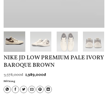
NIKE JD LOW PREMIUM PALE IVORY
BAROQUE BROWN
Giá
Giá
3,578,000
₫
1,989,000
₫
gốc
hiện
là:
tại
Hết hàng
3,578,000₫.
là:
1,989,000₫.