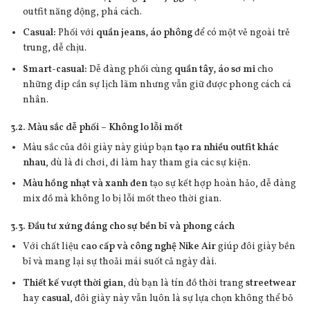
outfit năng động, phá cách.
Casual:
Phối với
quần jeans, áo phông
để có một vẻ ngoài trẻ
trung, dễ chịu.
Smart-casual:
Dễ dàng phối cùng
quần tây, áo sơ mi
cho
những dịp cần sự lịch lãm nhưng vẫn giữ được phong cách cá
nhân.
3.2. Màu sắc dễ phối – Không lo lỗi mốt
Màu sắc của đôi giày này giúp bạn
tạo ra nhiều outfit khác
nhau
, dù là đi chơi, đi làm hay tham gia các sự kiện.
Màu hồng nhạt và xanh đen
tạo sự kết hợp hoàn hảo, dễ dàng
mix đồ mà không lo bị lỗi mốt theo thời gian.
3.3. Đầu tư xứng đáng cho sự bền bỉ và phong cách
Với chất liệu
cao cấp và công nghệ Nike Air
giúp đôi giày bền
bỉ và mang lại sự thoải mái suốt cả ngày dài.
Thiết kế vượt thời gian
, dù bạn là tín đồ thời trang
streetwear
hay
casual
, đôi giày này vẫn luôn là sự lựa chọn không thể bỏ