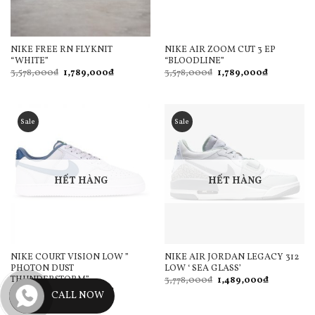
NIKE FREE RN FLYKNIT
NIKE AIR ZOOM CUT 3 EP
“WHITE”
“BLOODLINE”
Giá
Giá
Giá
Giá
3,578,000
₫
1,789,000
₫
3,578,000
₫
1,789,000
₫
gốc
hiện
gốc
hiện
là:
tại
là:
tại
3,578,000₫.
là:
3,578,000₫.
là:
1,789,000₫.
1,789,000₫
Sale
Sale
HẾT HÀNG
HẾT HÀNG
NIKE COURT VISION LOW ”
NIKE AIR JORDAN LEGACY 312
PHOTON DUST
LOW ‘ SEA GLASS’
THUNDERSTORM”
Giá
Giá
3,778,000
₫
1,489,000
₫
gốc
hiện
Giá
Giá
3,578,000
₫
1,789,000
₫
CALL NOW
là:
tại
gốc
hiện
3,778,000₫.
là:
là:
tại