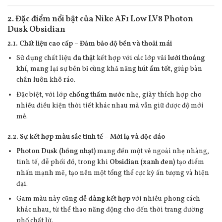
2. Đặc điểm nổi bật của Nike AF1 Low LV8 Photon
Dusk Obsidian
2.1. Chất liệu cao cấp – Đảm bảo độ bền và thoải mái
Sử dụng chất liệu
da thật
kết hợp với các lớp vải
lưới thoáng
khí
, mang lại sự bền bỉ cùng khả năng
hút ẩm tốt
, giúp bàn
chân luôn khô ráo.
Đặc biệt, với lớp
chống thấm nước
nhẹ, giày thích hợp cho
nhiều điều kiện thời tiết khác nhau mà vẫn giữ được độ mới
mẻ.
2.2. Sự kết hợp màu sắc tinh tế – Mới lạ và độc đáo
Photon Dusk (hồng nhạt)
mang đến một vẻ ngoài nhẹ nhàng,
tinh tế, dễ phối đồ, trong khi
Obsidian (xanh đen)
tạo điểm
nhấn mạnh mẽ, tạo nên một tổng thể cực kỳ ấn tượng và hiện
đại.
Gam màu này cũng
dễ dàng kết hợp
với nhiều phong cách
khác nhau, từ thể thao năng động cho đến thời trang đường
phố chất lừ.