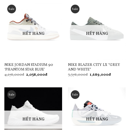
3,778,000₫.
là:
5,373,600₫.
là:
1,889,000₫.
1,489,000₫
Sale
Sale
HẾT HÀNG
HẾT HÀNG
NIKE JORDAN STADIUM 90
NIKE BLAZER CITY LX “GREY
‘PHANTOM STAR BLUE’
AND WHITE”
Giá
Giá
Giá
Giá
4,178,000
₫
2,038,000
₫
3,378,000
₫
1,689,000
₫
gốc
hiện
gốc
hiện
là:
tại
là:
tại
4,178,000₫.
là:
3,378,000₫.
là:
2,038,000₫.
1,689,000₫
Sale
Sale
HẾT HÀNG
HẾT HÀNG