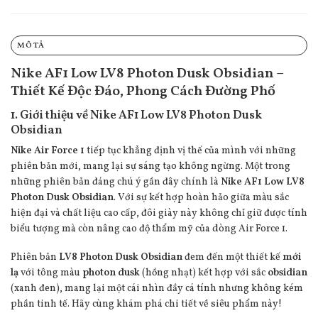
MÔ TẢ
Nike AF1 Low LV8 Photon Dusk Obsidian –
Thiết Kế Độc Đáo, Phong Cách Đường Phố
1. Giới thiệu về Nike AF1 Low LV8 Photon Dusk
Obsidian
Nike Air Force 1
tiếp tục khẳng định vị thế của mình với những
phiên bản mới, mang lại sự sáng tạo không ngừng. Một trong
những phiên bản đáng chú ý gần đây chính là
Nike AF1 Low LV8
Photon Dusk Obsidian
. Với sự kết hợp hoàn hảo giữa màu sắc
hiện đại và chất liệu cao cấp, đôi giày này không chỉ giữ được tính
biểu tượng mà còn nâng cao độ thẩm mỹ của dòng Air Force 1.
Phiên bản
LV8 Photon Dusk Obsidian
đem đến một thiết kế
mới
lạ
với tông màu
photon dusk
(hồng nhạt) kết hợp với sắc
obsidian
(xanh đen), mang lại một cái nhìn đầy cá tính nhưng không kém
phần tinh tế. Hãy cùng khám phá chi tiết về siêu phẩm này!