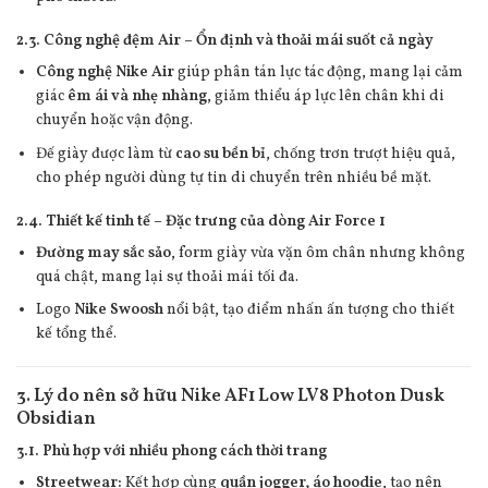
2.3. Công nghệ đệm Air – Ổn định và thoải mái suốt cả ngày
Công nghệ Nike Air
giúp phân tán lực tác động, mang lại cảm
giác
êm ái và nhẹ nhàng
, giảm thiểu áp lực lên chân khi di
chuyển hoặc vận động.
Đế giày được làm từ
cao su bền bỉ
, chống trơn trượt hiệu quả,
cho phép người dùng tự tin di chuyển trên nhiều bề mặt.
2.4. Thiết kế tinh tế – Đặc trưng của dòng Air Force 1
Đường may sắc sảo
, form giày vừa vặn ôm chân nhưng không
quá chật, mang lại sự thoải mái tối đa.
Logo
Nike Swoosh
nổi bật, tạo điểm nhấn ấn tượng cho thiết
kế tổng thể.
3. Lý do nên sở hữu Nike AF1 Low LV8 Photon Dusk
Obsidian
3.1. Phù hợp với nhiều phong cách thời trang
Streetwear:
Kết hợp cùng
quần jogger, áo hoodie
, tạo nên