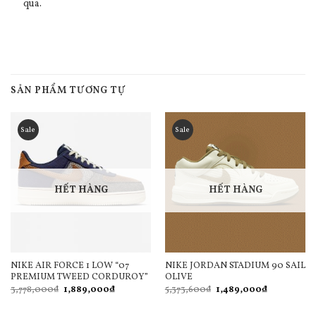
qua.
SẢN PHẨM TƯƠNG TỰ
Sale
Sale
HẾT HÀNG
HẾT HÀNG
NIKE AIR FORCE 1 LOW “07
NIKE JORDAN STADIUM 90 SAIL
PREMIUM TWEED CORDUROY”
OLIVE
Giá
Giá
Giá
Giá
3,778,000
₫
1,889,000
₫
5,373,600
₫
1,489,000
₫
gốc
hiện
gốc
hiện
là:
tại
là:
tại