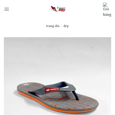
Skip
to
content
trang chủ
/
dép