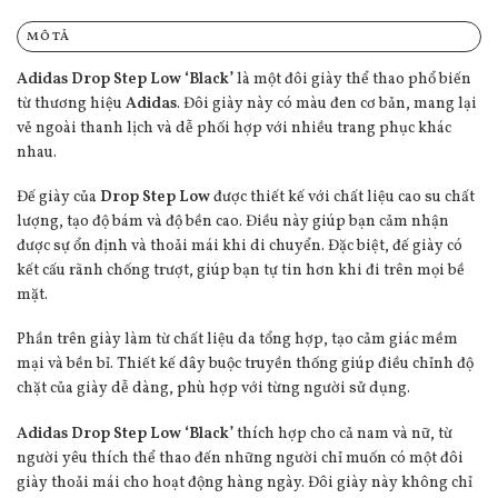
MÔ TẢ
Adidas Drop Step Low ‘Black’
là một đôi giày thể thao phổ biến
từ thương hiệu
Adidas
. Đôi giày này có màu đen cơ bản, mang lại
vẻ ngoài thanh lịch và dễ phối hợp với nhiều trang phục khác
nhau.
Đế giày của
Drop Step Low
được thiết kế với chất liệu cao su chất
lượng, tạo độ bám và độ bền cao. Điều này giúp bạn cảm nhận
được sự ổn định và thoải mái khi di chuyển. Đặc biệt, đế giày có
kết cấu rãnh chống trượt, giúp bạn tự tin hơn khi đi trên mọi bề
mặt.
Phần trên giày làm từ chất liệu da tổng hợp, tạo cảm giác mềm
mại và bền bỉ. Thiết kế dây buộc truyền thống giúp điều chỉnh độ
chặt của giày dễ dàng, phù hợp với từng người sử dụng.
Adidas Drop Step Low ‘Black’
thích hợp cho cả nam và nữ, từ
người yêu thích thể thao đến những người chỉ muốn có một đôi
giày thoải mái cho hoạt động hàng ngày. Đôi giày này không chỉ