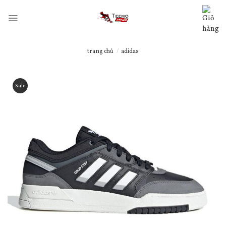
Skip
to
content
trang chủ
/
adidas
Sale