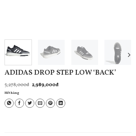
ADIDAS DROP STEP LOW ‘BACK’
Giá
Giá
5,278,000
₫
2,989,000
₫
gốc
hiện
là:
tại
Hết hàng
5,278,000₫.
là:
2,989,000₫.